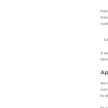
Para
tra
todo
L
A su
tecn
Ap
Así
con 
la v
En e