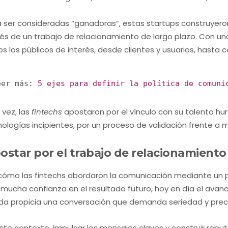
 ser consideradas “ganadoras”, estas startups construyero
vés de un trabajo de relacionamiento de largo plazo. Con u
s los públicos de interés, desde clientes y usuarios, hasta c
eer más: 
5 ejes para definir la política de comuni
 vez, las
fintechs
apostaron por el vínculo con su talento hu
ologías incipientes, por un proceso de validación frente a
ostar por el trabajo de relacionamiento 
 cómo las fintechs abordaron la comunicación mediante un p
mucha confianza en el resultado futuro, hoy en día el ava
ida propicia una conversación que demanda seriedad y prec
ste contexto, impulsar los mensajes claves y construir repu