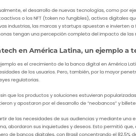
almente, el desarrollo de nuevas tecnologías, como por eje
toactivos o los NFT (token no fungibles), activos digitales q
as industrias, las marcas y startups apuestan e invierten a 
sonas tengan una percepción completa del impacto de las 
ntech en América Latina, un ejemplo a 
jemplo es el crecimiento de la banca digital en América Latin
sidades de los usuarios. Pero, también, por la mayor penetra
leyes regulatorias.
sin que los productos y soluciones estuvieran popularizadas
rtieron y apostaron por el desarrollo de “neobancos” y billete
rtir de las necesidades de sus audiencias y mediante una e
ma, abordaron sus inquietudes y deseos. Esto permitió que, d
ero de bancos digitales, con Brasil concentrando el 82,5% 