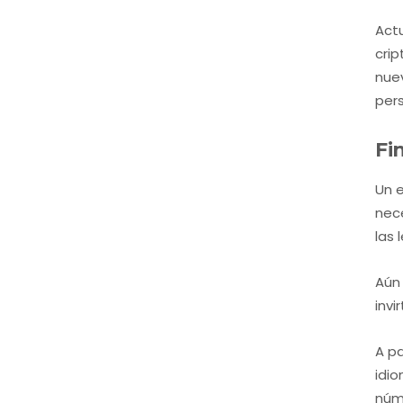
Actu
crip
nuev
per
Fi
Un e
nece
las 
Aún 
invi
A pa
idio
núm