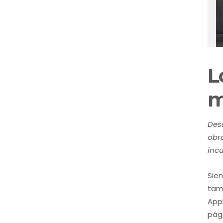
L
m
Desd
obr
inc
Sie
tamb
Appl
pág