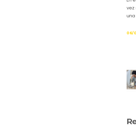
vez
una 
06/
Re