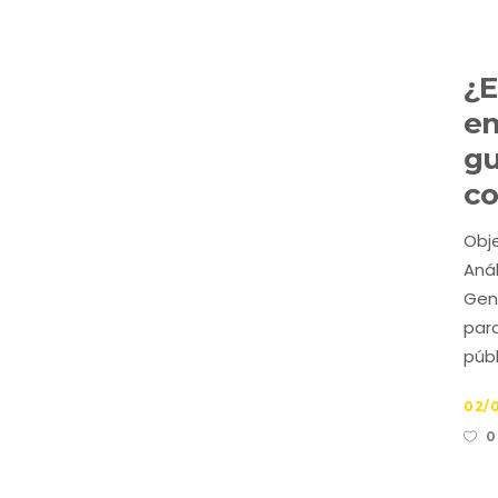
¿E
em
gu
co
Obje
Anál
Gen
para
públ
02/
0