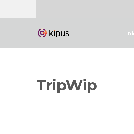
Ini
TripWip