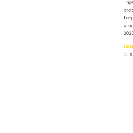
Tri
prot
to-p
sta
2023
12/1
0