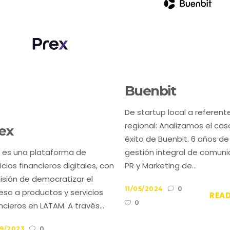
Buenbit
De startup local a referent
regional: Analizamos el cas
ex
éxito de Buenbit. 6 años de
x es una plataforma de
gestión integral de comuni
icios financieros digitales, con
PR y Marketing de...
isión de democratizar el
11/05/2024
0
so a productos y servicios
REA
0
ncieros en LATAM. A través...
09/2023
0