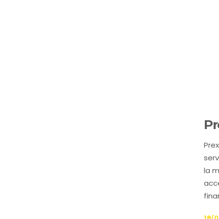
Pr
Pre
serv
la m
acce
fina
18/