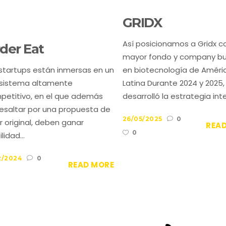
GRIDX
Así posicionamos a Gridx c
der Eat
mayor fondo y company bui
 startups están inmersas en un
en biotecnología de Améri
sistema altamente
Latina Durante 2024 y 2025,
petitivo, en el que además
desarrolló la estrategia integ
resaltar por una propuesta de
26/05/2025
0
r original, deben ganar
REA
0
ilidad...
2/2024
0
READ MORE