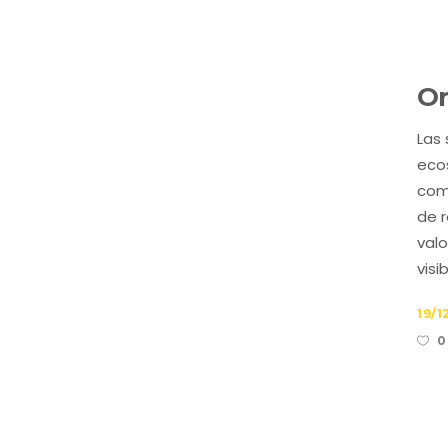
Or
Las
eco
com
de 
valo
visib
19/1
0