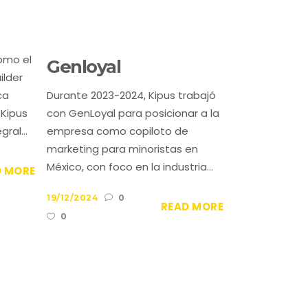
omo el
Genloyal
lder
ca
Durante 2023-2024, Kipus trabajó
 Kipus
con GenLoyal para posicionar a la
ral...
empresa como copiloto de
marketing para minoristas en
México, con foco en la industria...
D MORE
19/12/2024
0
READ MORE
0