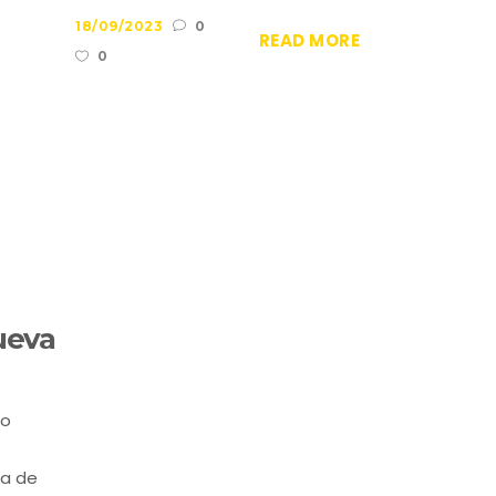
18/09/2023
0
READ MORE
0
ueva
io
ia de