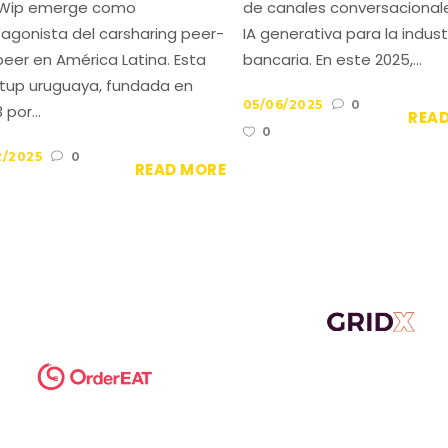
pWip emerge como
de canales conversacional
agonista del carsharing peer-
IA generativa para la indust
eer en América Latina. Esta
bancaria. En este 2025,...
rtup uruguaya, fundada en
05/06/2025
0
 por...
REA
0
2/2025
0
READ MORE