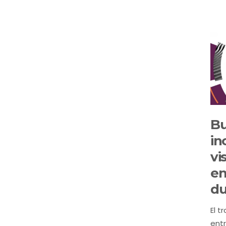
Bu
in
vi
en
du
El t
entr