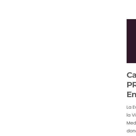
Ca
PR
Em
La E
la V
Med
don