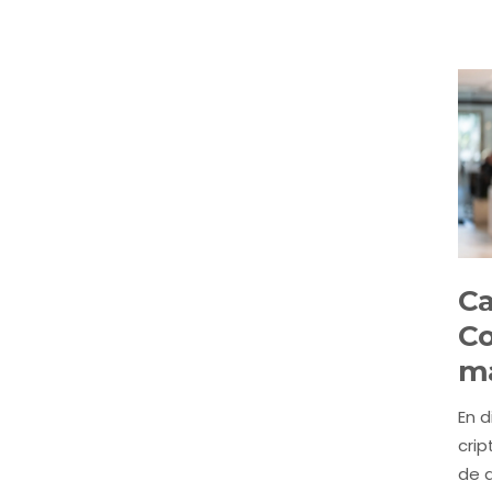
Ca
Co
ma
En 
crip
de a