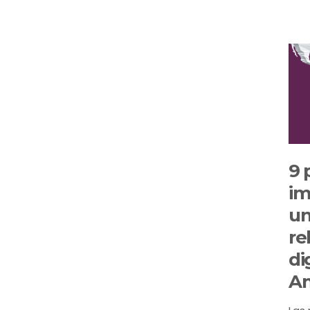
9 
im
un
re
di
Am