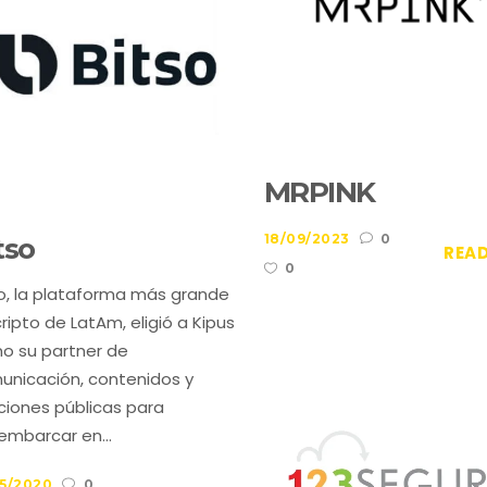
MRPINK
18/09/2023
0
tso
REA
0
so, la plataforma más grande
ripto de LatAm, eligió a Kipus
o su partner de
unicación, contenidos y
ciones públicas para
embarcar en...
05/2020
0