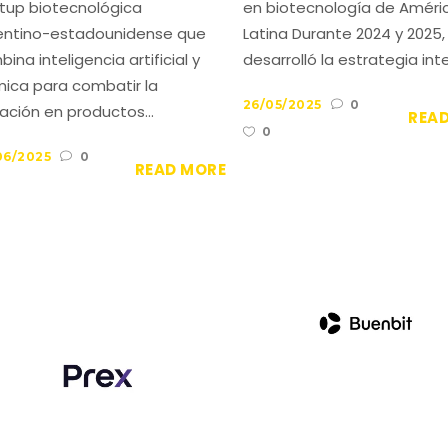
rtup biotecnológica
en biotecnología de Améri
entino-estadounidense que
Latina Durante 2024 y 2025,
ina inteligencia artificial y
desarrolló la estrategia integ
mica para combatir la
26/05/2025
0
ación en productos...
REA
0
06/2025
0
READ MORE