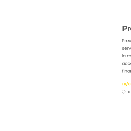
Pr
Pre
serv
la m
acce
fina
18/
0