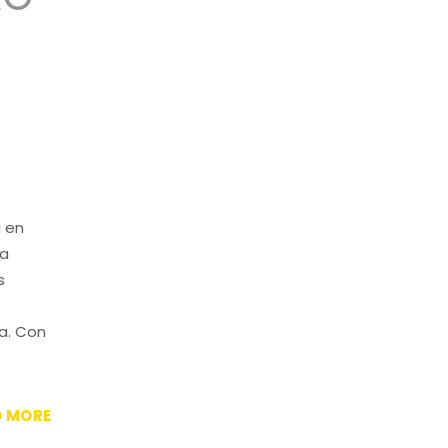
 en
ra
s
a. Con
D MORE