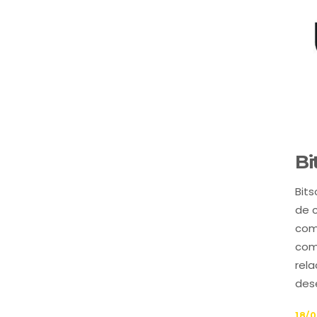
Bi
Bit
de c
com
com
rela
des
18/