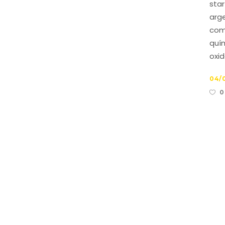
sta
arg
comb
quí
oxid
04/
0