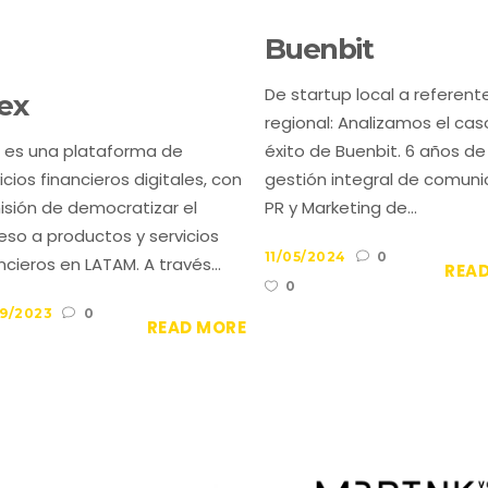
Buenbit
De startup local a referent
ex
regional: Analizamos el cas
x es una plataforma de
éxito de Buenbit. 6 años de
icios financieros digitales, con
gestión integral de comuni
isión de democratizar el
PR y Marketing de...
so a productos y servicios
11/05/2024
0
ncieros en LATAM. A través...
REA
0
09/2023
0
READ MORE