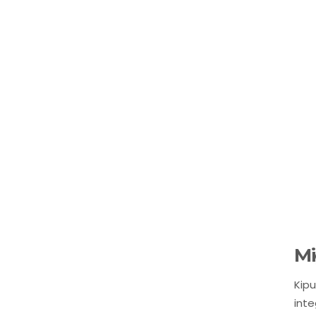
M
Kipu
inte